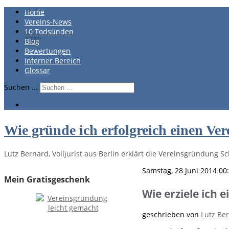
Home
Vereins-News
10 Todsünden
Blog
Bewertungen
Interner Bereich
Glossar
Suchen ...
Wie gründe ich erfolgreich einen Ver
Lutz Bernard, Volljurist aus Berlin erklärt die Vereinsgründung Sch
Samstag, 28 Juni 2014 00
Mein Gratisgeschenk
Wie erziele ich
geschrieben von
Lutz Be