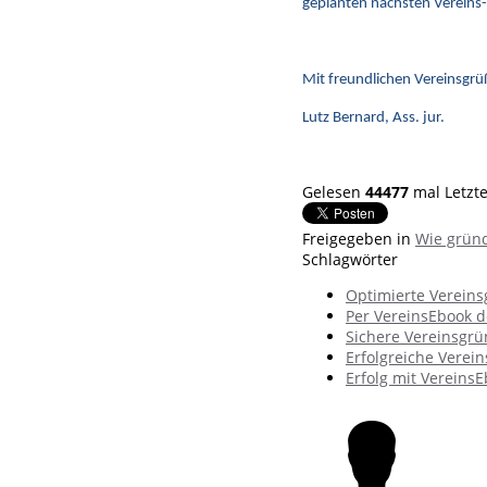
geplanten nächsten Vereins-E
Mit freundlichen Vereinsgrü
Lutz Bernard, Ass. jur.
Gelesen
44477
mal
Letzt
Freigegeben in
Wie gründ
Schlagwörter
Optimierte Verein
Per VereinsEbook 
Sichere Vereinsgr
Erfolgreiche Verei
Erfolg mit Vereins