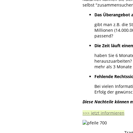
selbst "zusammensuchen"
Das Überangebot 
gibt man z.B. die 
Millionen (14.000.0
passend?
Die Zeit läuft ein
haben Sie 6 Monate 
herauszuarbeiten? 
mehr als 3 Monate 
Fehlende Rechtssi
Bei vielen Informa
Erfolg der gewünsc
Diese Nachteile können m
>>> jetzt informieren
Trag