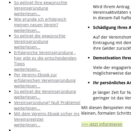
So gelingt Ihre gewünschte
Wird Ihrem Antrag z
Vereinsgründung
Vereinsaktivitäten 
weiterlesen...
In diesem Fall haft
Wie gründe ich erfolgreich
meinen neuen Verein?
Schädigung Ihres 
weiterlesen...
So gelingt die gewünschte
Auf der Vereinshom
Vereinsgründung
Eintragung mit de
weiterlesen...
ihre Gelder zurück
Erfolgreiche Vereinsgründung -
Demotivation Ihre
hier gibt es die entscheidenden
Tipps
Viele der engagier
weiterlesen...
möglicherweise dan
Per Vereins-Ebook zur
erfolgreichen Vereinsgründung
Ihr persönliches A
weiterlesen...
So gelingt die Vereinsgründung
Je länger Zeit für
weiterlesen...
geringer ist das V
Vereinsgründung? Null Problemo!
Mit diesen Beispielen möc
weiterlesen...
kleinen, formalen Schritt
Mit dem Vereins-Ebook sicher ins
Vereinsregister
>>> jetzt informieren
weiterlesen...