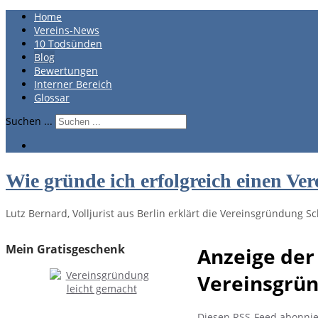
Home
Vereins-News
10 Todsünden
Blog
Bewertungen
Interner Bereich
Glossar
Suchen ...
Wie gründe ich erfolgreich einen Ver
Lutz Bernard, Volljurist aus Berlin erklärt die Vereinsgründung Sch
Mein Gratisgeschenk
Anzeige der
Vereinsgrü
Diesen RSS-Feed abonni