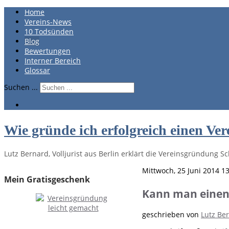
Home
Vereins-News
10 Todsünden
Blog
Bewertungen
Interner Bereich
Glossar
Suchen ...
Wie gründe ich erfolgreich einen Ver
Lutz Bernard, Volljurist aus Berlin erklärt die Vereinsgründung Sch
Mittwoch, 25 Juni 2014 1
Mein Gratisgeschenk
Kann man einen 
geschrieben von
Lutz Be