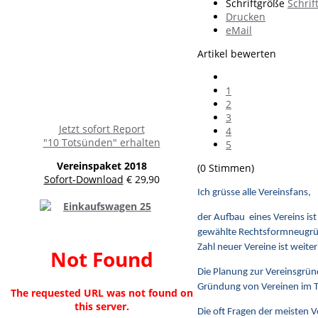
Schriftgröße
Schrif
Drucken
eMail
Artikel bewerten
1
2
3
Jetzt sofort Report
4
"10 Totsünden" erhalten
5
Vereinspaket 2018
(0 Stimmen)
Sofort-Download
€ 29,90
Ich grüsse alle Vereinsfans,
der Aufbau eines Vereins is
gewählte Rechtsformneugrün
Zahl neuer Vereine ist weit
Not Found
Die Planung zur Vereinsgründ
Gründung von Vereinen im T
The requested URL was not found on
this server.
Die oft Fragen der meisten V