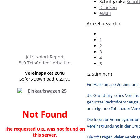
Schriftgröße
Schrif
Drucken
eMail
Artikel bewerten
1
2
3
Jetzt sofort Report
4
"10 Totsünden" erhalten
5
Vereinspaket 2018
(2 Stimmen)
Sofort-Download
€ 29,90
Ein Hallo an alle Vereinsfans,
die Gründung eines Vereins 
genutzte Rechtsformneugrün
ansteigende Zahl neuer Verei
Not Found
Die Idee zur Vereinsgründung
Vereinsgründung in der Gru
The requested URL was not found on
this server.
Die oft Fragen vieler Vereins