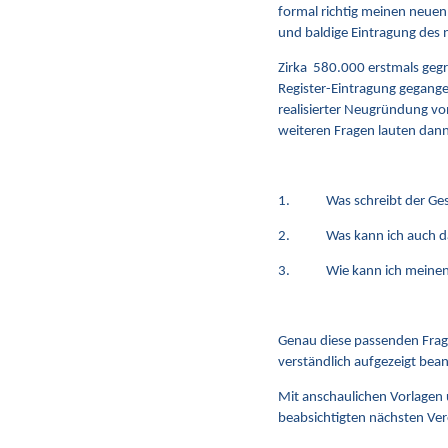
formal richtig meinen neuen
und baldige Eintragung des n
Zirka 580.000 erstmals gegr
Register-Eintragung gegangen
realisierter Neugründung vo
weiteren Fragen lauten dann 
1. Was schreibt der Geset
2. Was kann ich auch dazu
3. Wie kann ich meinen zu
Genau diese passenden Frage
verständlich aufgezeigt bea
Mit anschaulichen Vorlagen
beabsichtigten nächsten Vere